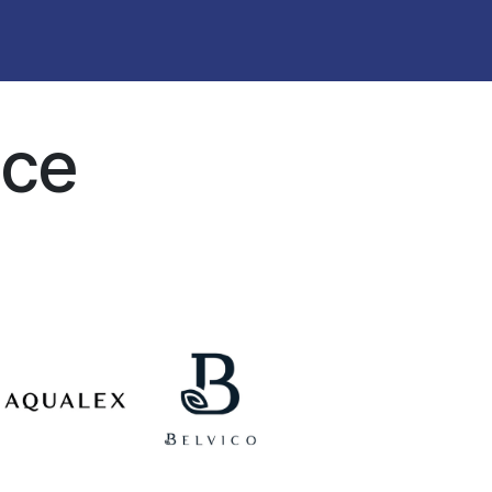
k
Visit
News
ice