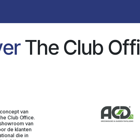
t
the club
partners
events
inspiration
Blogs
Boo
ver
The Club Off
 concept van
he Club Office.
e showroom van
voor de klanten
tional die in