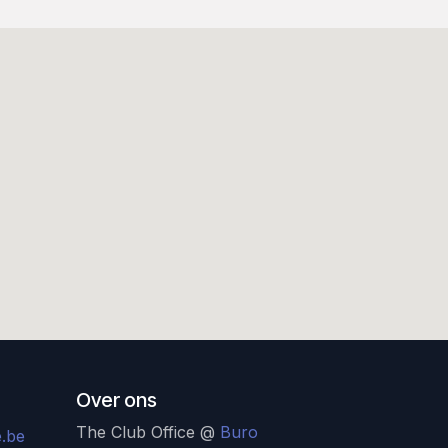
Over ons
The Club Office @
Buro
.be