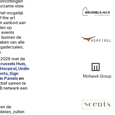
inrichtingen
urzame visie.
het mogelijk
f the art
ot aanbod aan
llen op
’ events
 kunnen de
aken van alle
ergaderzalen,
n.
af 2026 met de
russels Huis
,
Horpirol
,
Unilin
ents
,
Sign
lin Panels
en
tief samen te
B netwerk een
 en de
delen, zullen