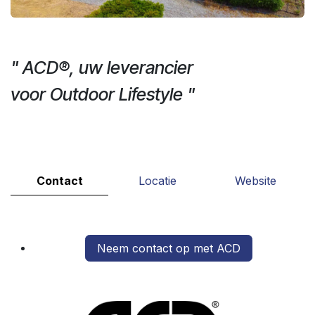
" ACD®, uw leverancier
voor Outdoor Lifestyle "
Vorige
Volg
Contact
Locatie
Website
Neem contact op met ACD