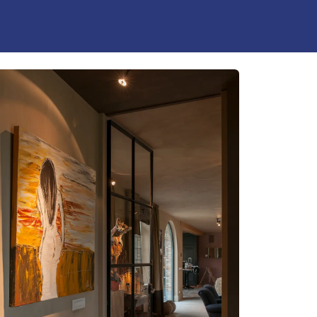
k
Visit
News