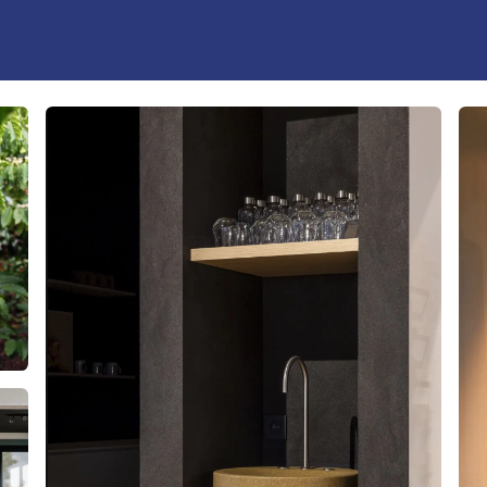
t
the club
partners
events
inspiration
Blogs
Boo