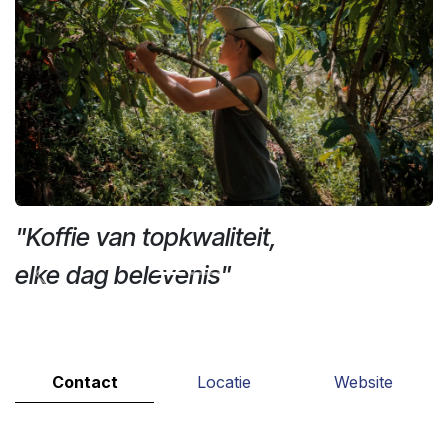
"Koffie van topkwaliteit,
elke dag belevenis"
Vorige
Volg
Contact
Locatie
Website