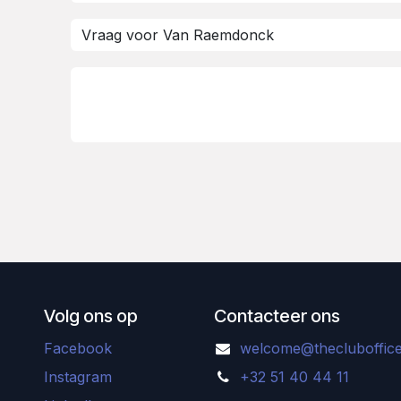
Volg ons op
Contacteer ons
Facebook
welcome@thecluboffice
Instagram
+32 51 40 44 11