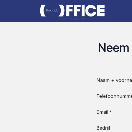
Overslaan naar inhoud
ABO
Neem 
Naam + voorn
Telefoonnumm
Email
*
Bedrijf