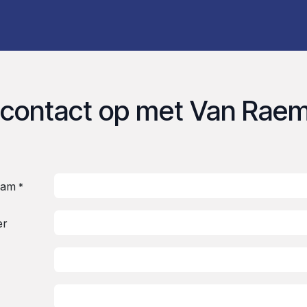
UT
THE CLUB
PARTNERS
AGENDA
GALLERY
B
contact op met Van Rae
aam
*
er