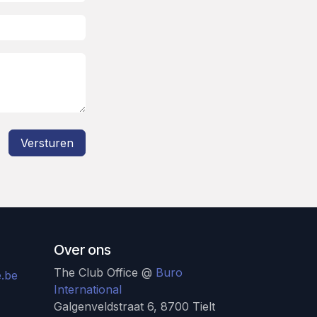
Versturen
Over ons
The Club Office @
Buro
.be
International
Galgenveldstraat 6, 8700 Tielt