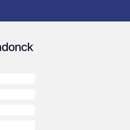
LOGS
BOOK
VISIT
NEWS
mdonck