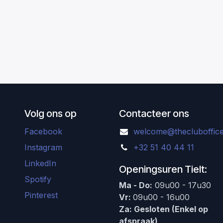
Volg ons op
Contacteer ons
Facebook
welcome@thecluboffice
Instagram
+32 51 40 44 11
LinkedIn
Openingsuren Tielt:
Spotify
Ma - Do:
09u00 - 17u30
Pinterest
Vr:
09u00 - 16u00
Za: Gesloten (Enkel op
afspraak)