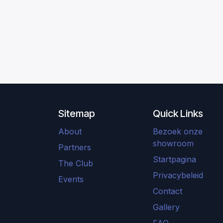
Sitemap
Quick Links
About
Bezoek onze
showroom
Partners
Startpagina
The Club
Privacybeleid
Events
Contact
Gallery