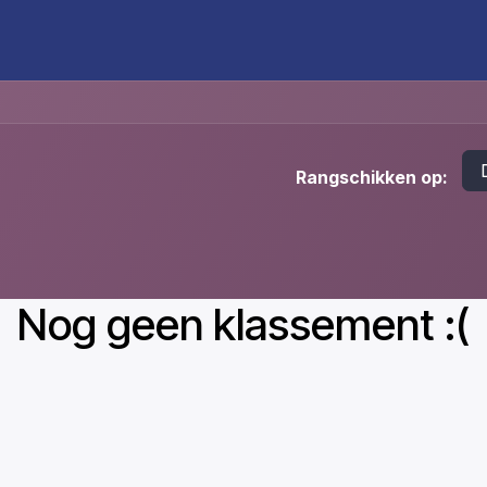
UT
THE CLUB
PARTNERS
AGENDA
GALLERY
B
Rangschikken op:
Nog geen klassement :(